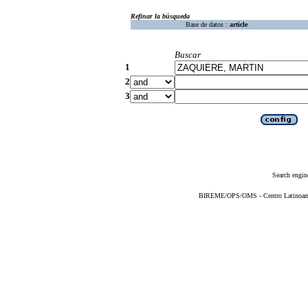
Refinar la búsqueda
Base de datos :
article
Buscar
1
2
3
Search engin
BIREME/OPS/OMS - Centro Latinoameri