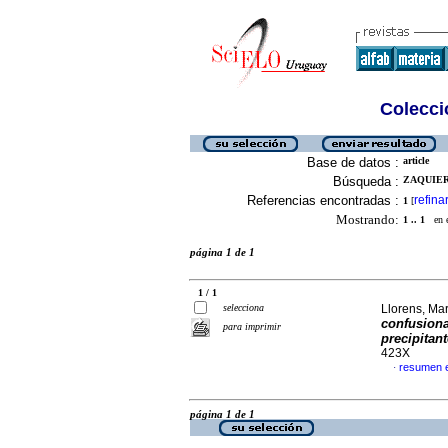
Colecció
Base de datos :
article
Búsqueda :
ZAQUIERE
Referencias encontradas :
refina
1
[
Mostrando:
1 .. 1
en el
página 1 de 1
1 / 1
selecciona
Llorens, Mar
confusiona
para imprimir
precipitan
423X
resumen 
·
página 1 de 1