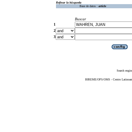
Refinar la búsqueda
Base de datos :
article
Buscar
1
2
3
Search engin
BIREME/OPS/OMS - Centro Latinoameri