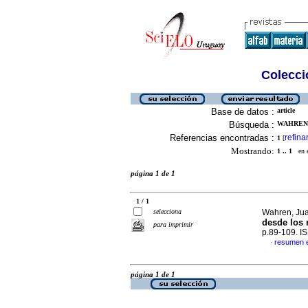
Colecció
Base de datos :
article
Búsqueda :
WAHREN, 
Referencias encontradas :
refina
1
[
Mostrando:
1 .. 1
en el
página 1 de 1
1 / 1
selecciona
Wahren, Ju
desde los 
para imprimir
p.89-109. I
resumen 
·
página 1 de 1