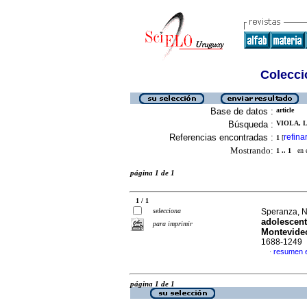
Colecció
Base de datos :
article
Búsqueda :
VIOLA, L
Referencias encontradas :
refina
1
[
Mostrando:
1 .. 1
en el
página 1 de 1
1 / 1
selecciona
Speranza, No
adolescent
para imprimir
Montevide
1688-1249
resumen 
·
página 1 de 1