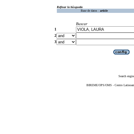
Refinar la búsqueda
Base de datos :
article
Buscar
1
2
3
Search engin
BIREME/OPS/OMS - Centro Latinoameri