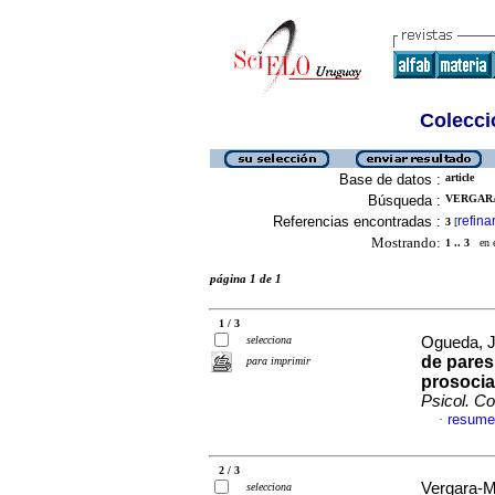
Colecció
Base de datos :
article
Búsqueda :
VERGARA
Referencias encontradas :
refina
3
[
Mostrando:
1 .. 3
en el
página 1 de 1
1 / 3
selecciona
Ogueda, J
de pares 
para imprimir
prosocia
Psicol. C
resume
·
2 / 3
Vergara-M
selecciona