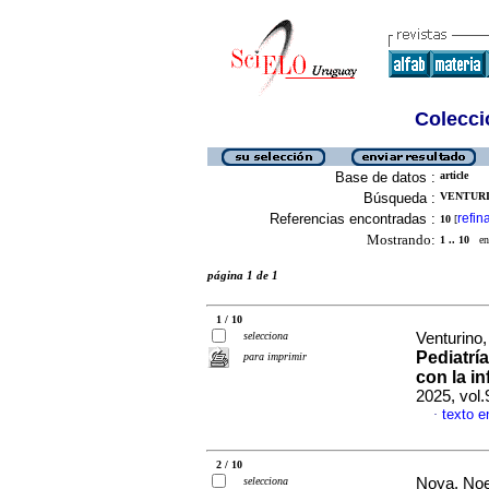
Colecció
Base de datos :
article
Búsqueda :
VENTURI
Referencias encontradas :
refin
10
[
Mostrando:
1 .. 10
en 
página 1 de 1
1 / 10
selecciona
Venturino,
Pediatrí
para imprimir
con la i
2025, vol
texto e
·
2 / 10
selecciona
Noya, Noel