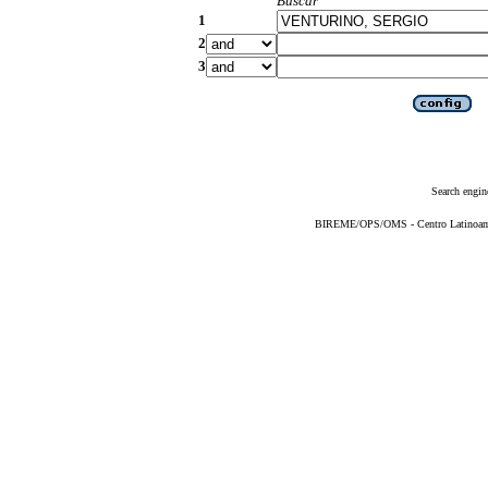
Buscar
1
2
3
Search engin
BIREME/OPS/OMS - Centro Latinoameri