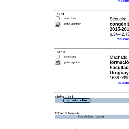
resume
·
9 / 10
selecciona
Sequeira, 
congénit
para imprimir
2015-20
p.34-42. 
resume
·
10 / 10
selecciona
Machado, 
formació
para imprimir
Facultad
Uruguay
1688-039
resume
·
página 1 de 1
Refinar la búsqueda
Base de datos :
article