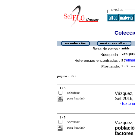
Colecció
Base de datos :
article
Búsqueda :
VAZQUEZ
Referencias encontradas :
refina
5
[
Mostrando:
1 .. 5
en el
página 1 de 1
1 / 5
selecciona
Vázquez, 
Set 2016,
para imprimir
texto e
·
2 / 5
selecciona
Vázquez, 
població
para imprimir
factores