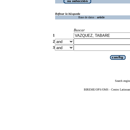
Refinar la búsqueda
Base de datos :
article
Buscar
1
2
3
Search engin
BIREME/OPS/OMS - Centro Latinoameri