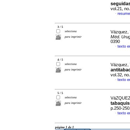
seguida
vol.21, n
resume
·
3 / 5
selecciona
Vázquez, 
Méd. Urug
para imprimir
0390
texto e
·
4 / 5
selecciona
Vázquez, 
antitaba
para imprimir
vol.32, no
texto e
·
5 / 5
selecciona
VáZQUEZ
tabaqui
para imprimir
p.250-250
texto e
·
página 1 de 1