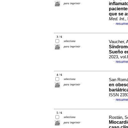
inflamat
para imprimir
paciente
que se a
Med. Int.
,
resume
·
3 / 6
selecciona
Vaucher, A
Síndrome
para imprimir
Sueño en
2023, vol.
resume
·
4 / 6
selecciona
San Román
en obeso
para imprimir
bariátric
ISSN 239
resume
·
5 / 6
Rostán, S
selecciona
Miocardi
para imprimir
caso clí