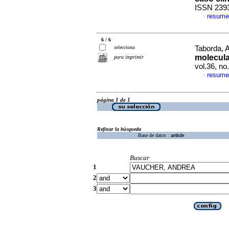
ISSN 239
resume
·
6 / 6
selecciona
Taborda, A
molecula
para imprimir
vol.36, n
resume
·
página 1 de 1
Refinar la búsqueda
Base de datos :
article
Buscar
1
2
3