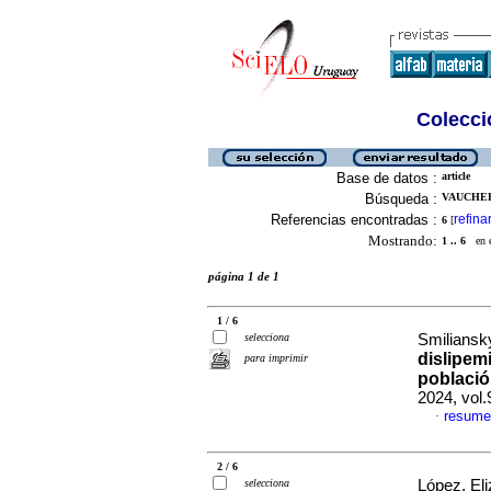
Colecció
Base de datos :
article
Búsqueda :
VAUCHER,
Referencias encontradas :
refina
6
[
Mostrando:
1 .. 6
en el
página 1 de 1
1 / 6
selecciona
Smiliansky
dislipem
para imprimir
poblaci
2024, vol
resume
·
2 / 6
selecciona
López, Eli