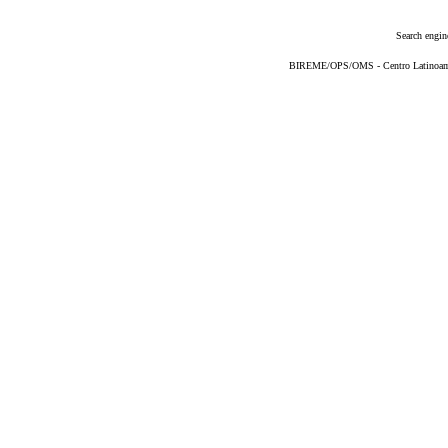
Search engin
BIREME/OPS/OMS - Centro Latinoameri