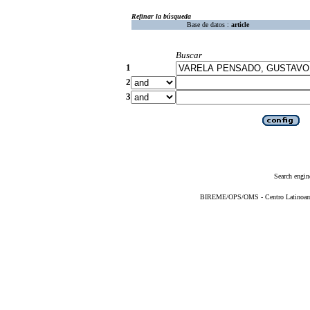
Refinar la búsqueda
Base de datos :
article
Buscar
1
2
3
Search engin
BIREME/OPS/OMS - Centro Latinoameri