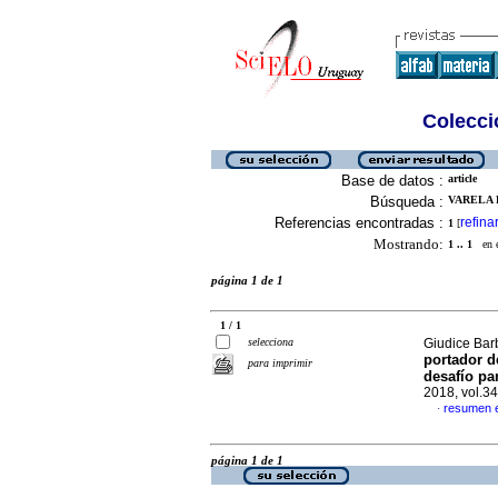
Colecció
Base de datos :
article
Búsqueda :
VARELA 
Referencias encontradas :
refina
1
[
Mostrando:
1 .. 1
en el
página 1 de 1
1 / 1
selecciona
Giudice Barb
portador d
para imprimir
desafío pa
2018, vol.3
resumen 
·
página 1 de 1