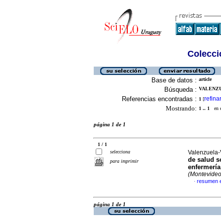
Colecció
Base de datos :
article
Búsqueda :
VALENZU
Referencias encontradas :
refina
1
[
Mostrando:
1 .. 1
en el
página 1 de 1
1 / 1
selecciona
Valenzuela-V
de salud s
para imprimir
enfermería
(Montevideo
resumen 
·
página 1 de 1