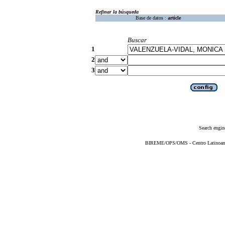
Refinar la búsqueda
Base de datos :
article
Buscar
1
2
3
Search engin
BIREME/OPS/OMS - Centro Latinoameri