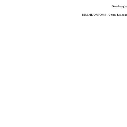
Search engin
BIREME/OPS/OMS - Centro Latinoameri