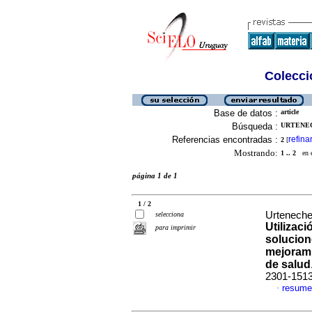
Colecció
Base de datos :
article
Búsqueda :
URTENEC
Referencias encontradas :
refina
2
[
Mostrando:
1 .. 2
en el
página 1 de 1
1 / 2
Urteneche,
selecciona
Utilizac
para imprimir
solucion
mejorami
de salud
2301-151
resume
·