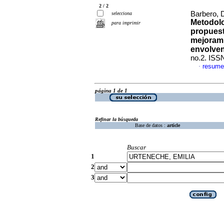
2 / 2
Barbero, D
selecciona
Metodolo
para imprimir
propuest
mejorami
envolvent
no.2. ISS
resume
·
página 1 de 1
Refinar la búsqueda
Base de datos :
article
Buscar
1
2
3