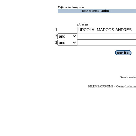
Refinar la búsqueda
Base de datos :
article
Buscar
1
2
3
Search engin
BIREME/OPS/OMS - Centro Latinoameri