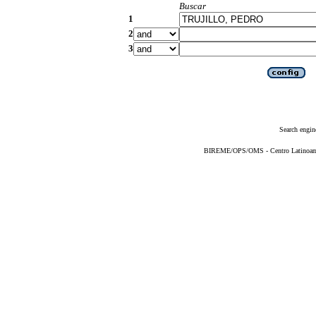
Buscar
1
2
3
Search engin
BIREME/OPS/OMS - Centro Latinoameri