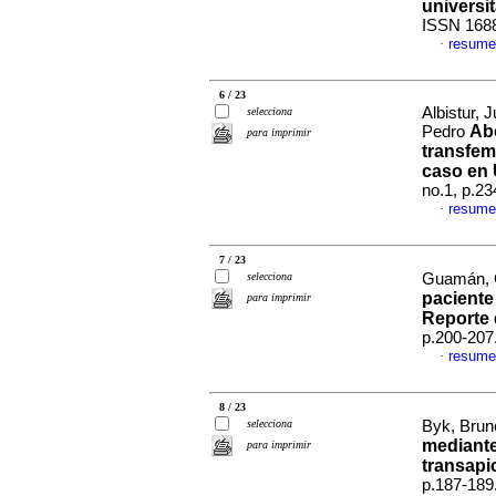
universit
ISSN 168
resume
·
6 / 23
Albistur, 
selecciona
Abo
Pedro
para imprimir
transfem
caso en
no.1, p.2
resume
·
7 / 23
selecciona
Guamán, C
paciente
para imprimir
Reporte 
p.200-207
resume
·
8 / 23
selecciona
Byk, Bruno
mediant
para imprimir
transapic
p.187-189