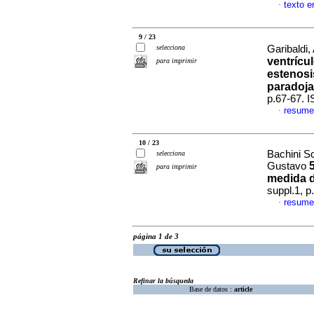
texto e
·
9 / 23
selecciona
Garibaldi,
ventrícu
para imprimir
estenosis
paradoja
p.67-67. 
resume
·
10 / 23
Bachini Sc
selecciona
Gustavo
para imprimir
medida d
suppl.1, 
resume
·
página 1 de 3
Refinar la búsqueda
Base de datos :
article