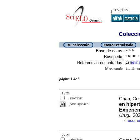
Colecció
Base de datos :
article
Búsqueda :
TRUJILLO
Referencias encontradas :
refin
23
[
Mostrando:
1 .. 10
en 
página 1 de 3
1 / 23
selecciona
Chao, Ceci
en hiper
para imprimir
Experien
Urug.
, 20
resume
·
2 / 23
selecciona