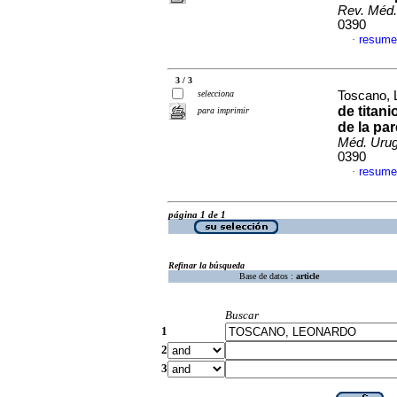
Rev. Méd.
0390
resume
·
3 / 3
selecciona
Toscano, 
de titan
para imprimir
de la pa
Méd. Urug
0390
resume
·
página 1 de 1
Refinar la búsqueda
Base de datos :
article
Buscar
1
2
3