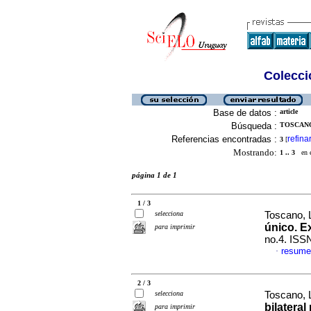
Colecció
Base de datos :
article
Búsqueda :
TOSCANO
Referencias encontradas :
refina
3
[
Mostrando:
1 .. 3
en el
página 1 de 1
1 / 3
selecciona
Toscano, 
único. Ex
para imprimir
no.4. ISS
resume
·
2 / 3
selecciona
Toscano, 
bilateral
para imprimir