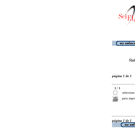
Ref
página 1 de 1
1 / 1
selecciona
para impr
página 1 de 1