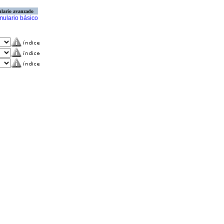
lario avanzado
mulario básico