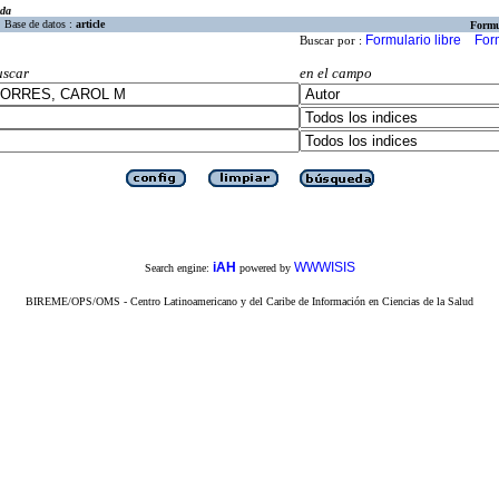
eda
Base de datos :
article
Formu
Formulario libre
For
Buscar por :
uscar
en el campo
iAH
WWWISIS
Search engine:
powered by
BIREME/OPS/OMS - Centro Latinoamericano y del Caribe de Información en Ciencias de la Salud