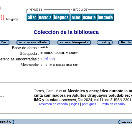
Colección de la biblioteca
Base de datos :
article
Búsqueda :
TORRES, CAROL M [Autor]
erencias encontradas :
refinar
1
[
]
Mostrando:
1 .. 1
en el formato [
ISO 690
]
Mecánica y energética durante la 
Torres, Carol M et al.
cinta caminadora en Adultos Uruguayos Saludables: e
imir
IMC y la edad.
.
Anfamed
, Dic 2024, vol.11, no.2. ISSN 230
|
|
resumen en español
inglés
portugués
texto en español
·
·