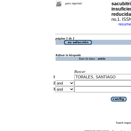
sacubitri
para imprimir
insufici
reducid
no.1. ISS
resume
·
página 1 de 1
Refinar la búsqueda
Base de datos :
article
Buscar
1
2
3
Search engin