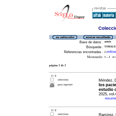
Colecció
Base de datos :
article
Búsqueda :
TORALES
Referencias encontradas :
refina
2
[
Mostrando:
1 .. 2
en el
página 1 de 1
1 / 2
selecciona
Méndez, D
los paci
para imprimir
estudio 
2025, vol
resume
·
2 / 2
selecciona
Ramírez, 