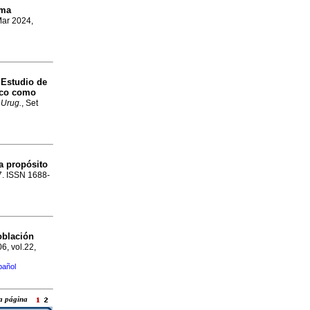
ma
Mar 2024,
Estudio de
o
fico como
 Urug.
, Set
a propósito
77. ISSN 1688-
oblación
06, vol.22,
pañol
 la página