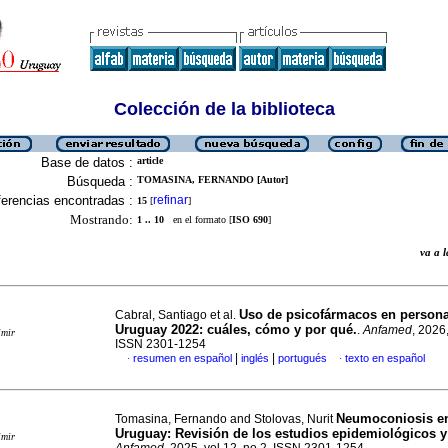
Colección de la biblioteca
Base de datos :
article
Búsqueda :
TOMASINA, FERNANDO [Autor]
erencias encontradas :
refinar
15
[
]
Mostrando:
1 .. 10
en el formato [
ISO 690
]
va a
Uso de psicofármacos en persona
Cabral, Santiago et al.
Uruguay 2022: cuáles, cómo y por qué.
.
Anfamed
, 2026,
imir
ISSN 2301-1254
|
|
resumen en español
inglés
portugués
texto en español
·
·
Neumoconiosis en
Tomasina, Fernando and Stolovas, Nurit
Uruguay: Revisión de los estudios epidemiológicos y
imir