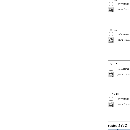
selecciona
para impr
8 / 15
selecciona
para impr
9 / 15
selecciona
para impr
10 / 15
selecciona
para impr
página 1 de 2