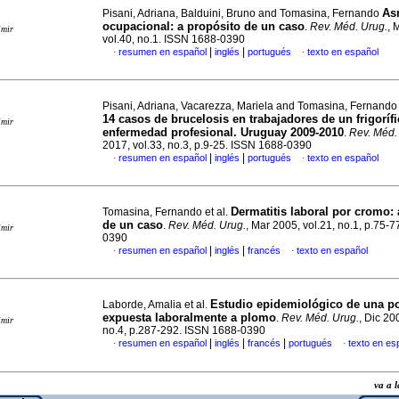
As
Pisani, Adriana, Balduini, Bruno and Tomasina, Fernando
ocupacional: a propósito de un caso
.
Rev. Méd. Urug.
, 
imir
vol.40, no.1. ISSN 1688-0390
|
|
resumen en español
inglés
portugués
texto en español
·
·
Pisani, Adriana, Vacarezza, Mariela and Tomasina, Fernand
14 casos de brucelosis en trabajadores de un frigorí
imir
enfermedad profesional. Uruguay 2009-2010
.
Rev. Méd.
2017, vol.33, no.3, p.9-25. ISSN 1688-0390
|
|
resumen en español
inglés
portugués
texto en español
·
·
Dermatitis laboral por cromo
:
Tomasina, Fernando et al.
de un caso
.
Rev. Méd. Urug.
, Mar 2005, vol.21, no.1, p.75-
imir
0390
|
|
resumen en español
inglés
francés
texto en español
·
·
Estudio epidemiológico de una p
Laborde, Amalia et al.
expuesta laboralmente a plomo
.
Rev. Méd. Urug.
, Dic 20
imir
no.4, p.287-292. ISSN 1688-0390
|
|
|
resumen en español
inglés
francés
portugués
texto en es
·
·
va a