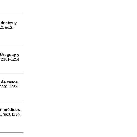
identes y
12, no.2.
 Uruguay y
SN 2301-1254
 de casos
N 2301-1254
n médicos
1, no.3. ISSN