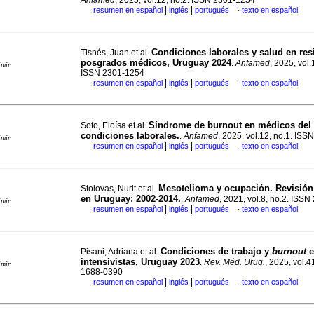
Anfamed
, 2025, vol.12, no.2. ISSN 2301-1254
|
|
resumen en español
inglés
portugués
texto en español
·
·
Condiciones laborales y salud en res
Tisnés, Juan et al.
posgrados médicos, Uruguay 2024
.
Anfamed
, 2025, vol.
imir
ISSN 2301-1254
|
|
resumen en español
inglés
portugués
texto en español
·
·
Síndrome de burnout en médicos del
Soto, Eloísa et al.
condiciones laborales.
.
Anfamed
, 2025, vol.12, no.1. IS
imir
|
|
resumen en español
inglés
portugués
texto en español
·
·
Mesotelioma y ocupación. Revisión
Stolovas, Nurit et al.
en Uruguay: 2002-2014.
.
Anfamed
, 2021, vol.8, no.2. ISS
imir
|
|
resumen en español
inglés
portugués
texto en español
·
·
Condiciones de trabajo y
burnout
e
Pisani, Adriana et al.
intensivistas, Uruguay 2023
.
Rev. Méd. Urug.
, 2025, vol.4
imir
1688-0390
|
|
resumen en español
inglés
portugués
texto en español
·
·