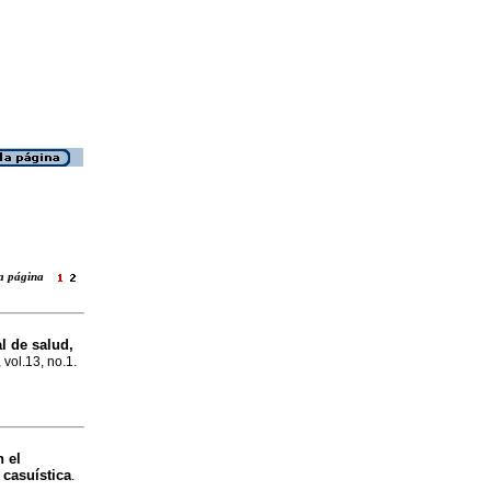
 la página
l de salud,
 vol.13, no.1.
 el
 casuística
.