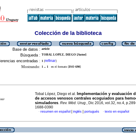
Colección de la biblioteca
Base de datos :
article
Búsqueda :
TOBAL LOPEZ, DIEGO [Autor]
erencias encontradas :
refinar
1
[
]
Mostrando:
1 .. 1
en el formato [
ISO 690
]
Implementación y evaluación d
Tobal López, Diego et al.
de accesos venosos centrales ecoguiados para hemod
imir
simuladores
.
Rev. Méd. Urug.
, Dic 2016, vol.32, no.4, p.28
1688-0390
|
|
resumen en español
inglés
portugués
texto en español
·
·