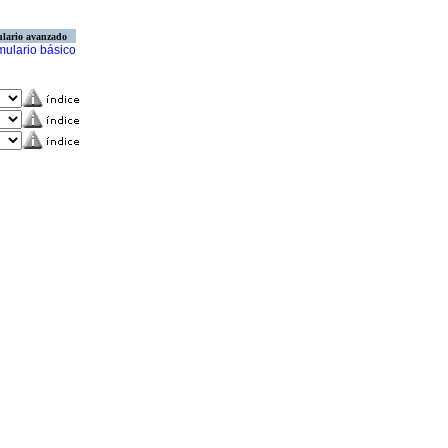
lario avanzado
mulario básico