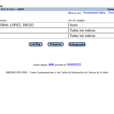
eda
Base de datos :
article
Formu
Formulario libre
For
Buscar por :
uscar
en el campo
iAH
WWWISIS
Search engine:
powered by
BIREME/OPS/OMS - Centro Latinoamericano y del Caribe de Información en Ciencias de la Salud