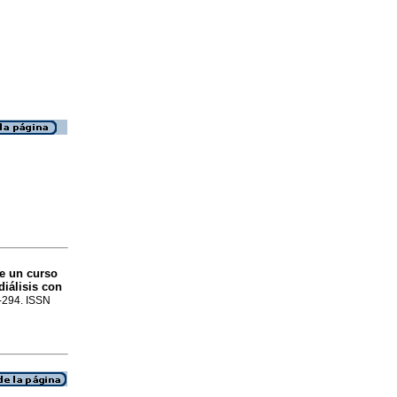
e un curso
iálisis con
9-294. ISSN