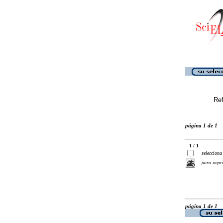
Ref
página 1 de 1
1 / 1
selecciona
para impr
página 1 de 1