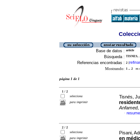
Colecció
Base de datos :
article
Búsqueda :
TISNES, 
Referencias encontradas :
refina
2
[
Mostrando:
1 .. 2
en el
página 1 de 1
1 / 2
selecciona
Tisnés, Ju
resident
para imprimir
Anfamed
,
resume
·
2 / 2
selecciona
Pisani, Ad
en médic
para imprimir