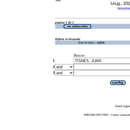
Urug.
, 20
resume
·
página 1 de 1
Refinar la búsqueda
Base de datos :
article
Buscar
1
2
3
Search engin
BIREME/OPS/OMS - Centro Latinoameri