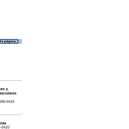
ses y
vasculares
1688-0420
ista
.
88-0420