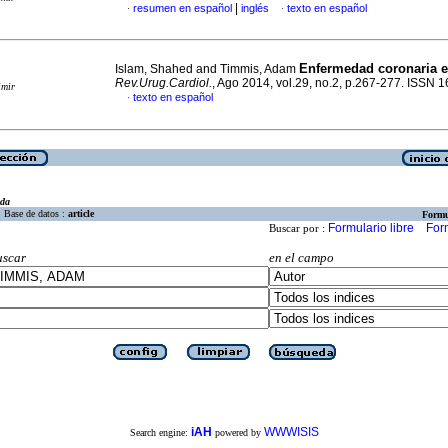
|
resumen en español
inglés
texto en español
·
·
Enfermedad coronaria e
Islam, Shahed and Timmis, Adam
Rev.Urug.Cardiol.
, Ago 2014, vol.29, no.2, p.267-277. ISSN 
imir
texto en español
·
eda
Base de datos :
article
Formu
Formulario libre
For
Buscar por :
uscar
en el campo
iAH
WWWISIS
Search engine:
powered by