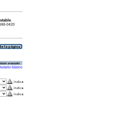
stable
.
1688-0420
lario avanzado
mulario básico