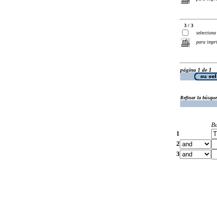
3 / 3
selecciona
para impr
página 1 de 1
Refinar la búsqu
B
1
2
3