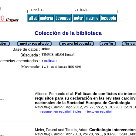
Colección de la biblioteca
Base de datos :
article
Búsqueda :
TIMMIS, ADAM [Autor]
erencias encontradas :
refinar
3
[
]
Mostrando:
1 .. 3
en el formato [
ISO 690
]
Políticas de conflictos de intere
Alfonso, Fernando et al.
requisitos para su declaración en las revistas cardio
imir
nacionales de la Sociedad Europea de Cardiología
.
Rev.Urug.Cardiol.
, Ago 2012, vol.27, no.2, p.191-203. ISSN 
|
resumen en español
inglés
texto en español
·
·
Cardiología intervencion
Meier, Pascal and Timmis, Adam
Rev.Urug.Cardiol.
, Abr 2013, vol.28, no.1, p.83-98. ISSN 16
imir