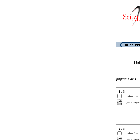
Ref
página 1 de 1
1 / 3
selecciona
para impr
2 / 3
selecciona
para impr