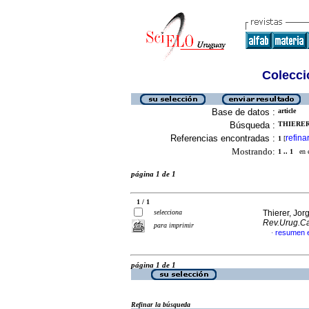
Colecció
Base de datos :
article
Búsqueda :
THIERER,
Referencias encontradas :
refina
1
[
Mostrando:
1 .. 1
en el
página 1 de 1
1 / 1
selecciona
Thierer, Jor
Rev.Urug.Ca
para imprimir
resumen 
·
página 1 de 1
Refinar la búsqueda