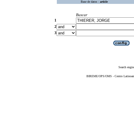
Base de datos :
article
Buscar
1
2
3
Search engin
BIREME/OPS/OMS - Centro Latinoameri