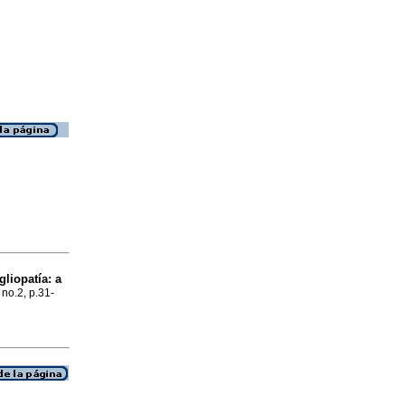
liopatía: a
, no.2, p.31-