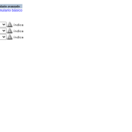
lario avanzado
mulario básico