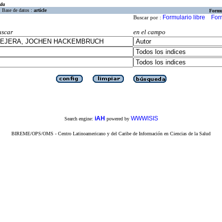
eda
Base de datos :
article
Formu
Formulario libre
For
Buscar por :
uscar
en el campo
iAH
WWWISIS
Search engine:
powered by
BIREME/OPS/OMS - Centro Latinoamericano y del Caribe de Información en Ciencias de la Salud