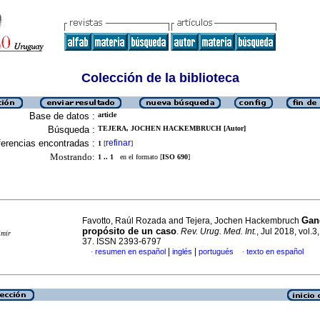
Colección de la biblioteca
Base de datos :
article
Búsqueda :
TEJERA, JOCHEN HACKEMBRUCH [Autor]
erencias encontradas :
refinar
1
[
]
Mostrando:
1 .. 1
en el formato [
ISO 690
]
Gang
Favotto, Raúl Rozada and Tejera, Jochen Hackembruch
propósito de un caso
.
Rev. Urug. Med. Int.
, Jul 2018, vol.3
imir
37. ISSN 2393-6797
|
|
resumen en español
inglés
portugués
texto en español
·
·