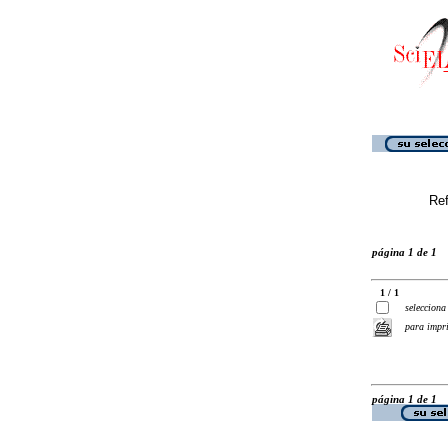
Ref
página 1 de 1
1 / 1
selecciona
para impr
página 1 de 1