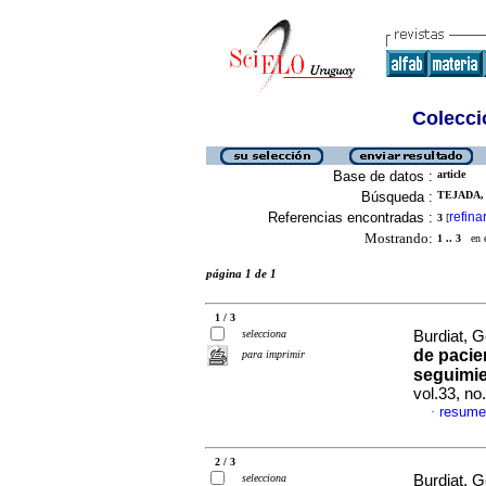
Colecció
Base de datos :
article
Búsqueda :
TEJADA, 
Referencias encontradas :
refina
3
[
Mostrando:
1 .. 3
en el
página 1 de 1
1 / 3
selecciona
Burdiat, G
de pacie
para imprimir
seguimie
vol.33, n
resume
·
2 / 3
selecciona
Burdiat, G