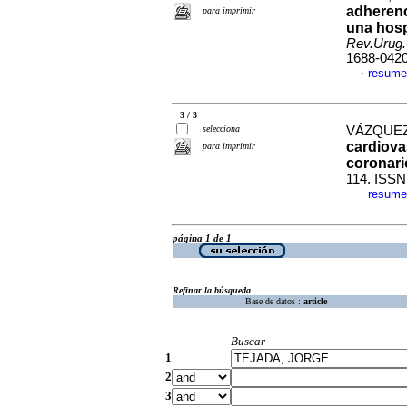
adherenc
para imprimir
una hosp
Rev.Urug.
1688-042
resume
·
3 / 3
selecciona
VÁZQUEZ,
cardiova
para imprimir
coronari
114. ISSN
resume
·
página 1 de 1
Refinar la búsqueda
Base de datos :
article
Buscar
1
2
3