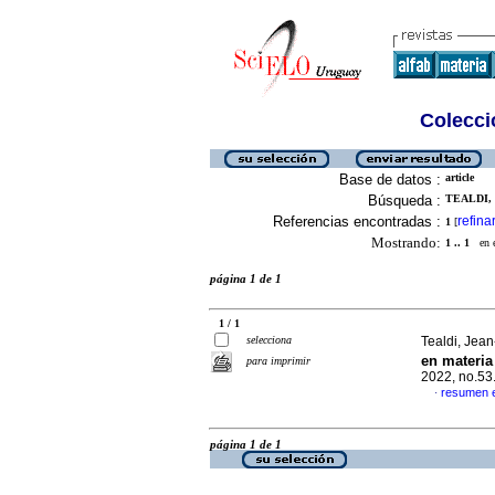
Colecció
Base de datos :
article
Búsqueda :
TEALDI, 
Referencias encontradas :
refina
1
[
Mostrando:
1 .. 1
en el
página 1 de 1
1 / 1
selecciona
Tealdi, Jea
en materia
para imprimir
2022, no.53
resumen 
·
página 1 de 1