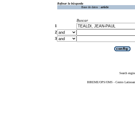
Refinar la búsqueda
Base de datos :
article
Buscar
1
2
3
Search engin
BIREME/OPS/OMS - Centro Latinoameri