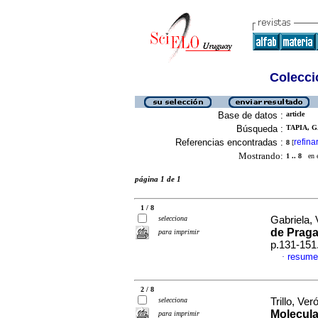
Colecció
Base de datos :
article
Búsqueda :
TAPIA, G
Referencias encontradas :
refina
8
[
Mostrando:
1 .. 8
en el
página 1 de 1
1 / 8
selecciona
Gabriela, V
de Praga
para imprimir
p.131-151
resume
·
2 / 8
selecciona
Trillo, Ver
Molecula
para imprimir