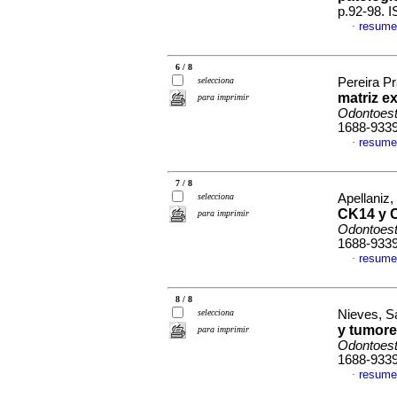
p.92-98. 
resume
·
6 / 8
selecciona
Pereira Pr
matriz e
para imprimir
Odontoest
1688-933
resume
·
7 / 8
selecciona
Apellaniz,
CK14 y 
para imprimir
Odontoest
1688-933
resume
·
8 / 8
selecciona
Nieves, Sa
y tumore
para imprimir
Odontoest
1688-933
resume
·