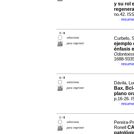
y su rol 
regenerac
no.42. IS
resume
·
3 / 8
selecciona
Curbelo, S
ejemplo 
para imprimir
énfasis 
Odontoest
1688-933
resume
·
4 / 8
selecciona
Dávila, Lu
Bax, Bcl
para imprimir
plano or
p.16-26. 
resume
·
5 / 8
Pereira-P
selecciona
CA
Ronell
para imprimir
patológi