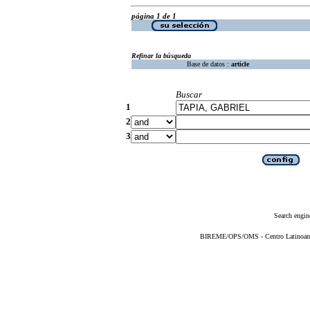
página 1 de 1
Refinar la búsqueda
Base de datos :
article
Buscar
1
2
3
Search engin
BIREME/OPS/OMS - Centro Latinoameri