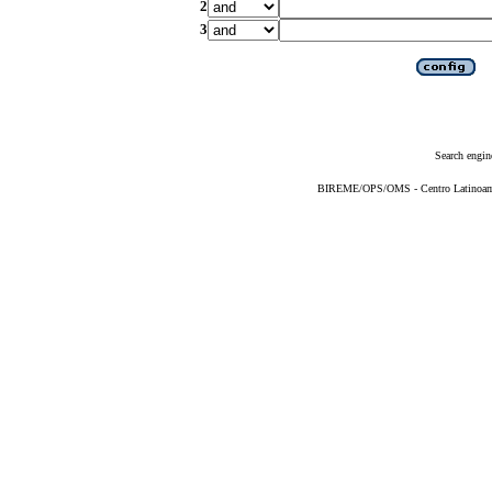
2
3
Search engin
BIREME/OPS/OMS - Centro Latinoameri