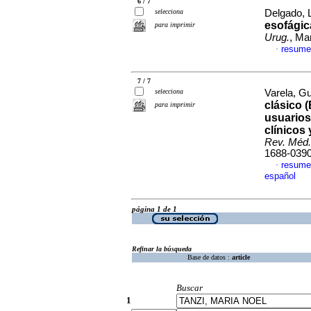
6 / 7
selecciona
Delgado, L
esofági
para imprimir
Urug.
, Ma
resume
·
7 / 7
selecciona
Varela, Gu
clásico 
para imprimir
usuarios
clínicos
Rev. Méd.
1688-039
resume
·
español
página 1 de 1
Refinar la búsqueda
Base de datos :
article
Buscar
1