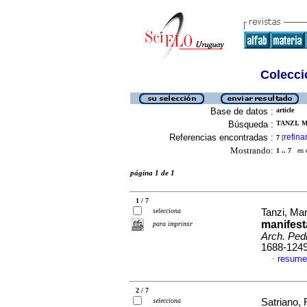
Colecció
Base de datos :
article
Búsqueda :
TANZI, M
Referencias encontradas :
refina
7
[
Mostrando:
1 .. 7
en el
página 1 de 1
1 / 7
selecciona
Tanzi, Mar
manifest
para imprimir
Arch. Pedi
1688-124
resume
·
2 / 7
selecciona
Satriano, 