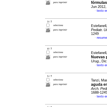
fórmulas
para imprimir
Jun 2012,
texto e
·
3 / 7
selecciona
Estefanell,
Pediatr. U
para imprimir
1249
resume
·
4 / 7
selecciona
Estefanell,
Nuevas 
para imprimir
Urug.
, Di
texto e
·
5 / 7
selecciona
Tanzi, Ma
aguda en
para imprimir
Arch. Pedi
1688-124
texto e
·