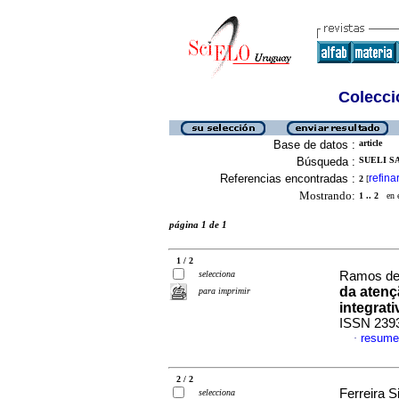
Colecció
Base de datos :
article
Búsqueda :
SUELI S
Referencias encontradas :
refina
2
[
Mostrando:
1 .. 2
en el
página 1 de 1
1 / 2
selecciona
Ramos de 
da atenç
para imprimir
integrati
ISSN 239
resume
·
2 / 2
Ferreira S
selecciona