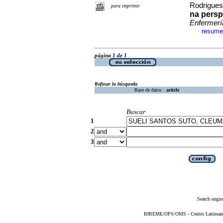
Rodrigues
para imprimir
na pers
Enfermerí
resume
·
página 1 de 1
Refinar la búsqueda
Base de datos :
article
Buscar
1
2
3
Search engin
BIREME/OPS/OMS - Centro Latinoameri