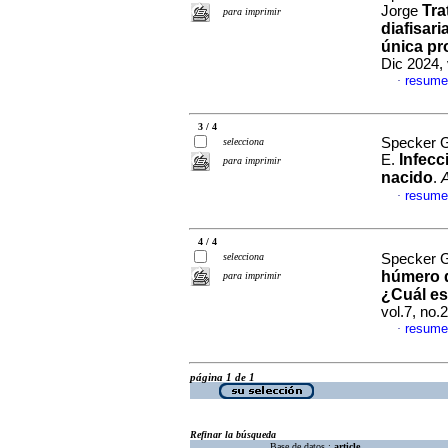
Tra
Jorge
para imprimir
diafisar
única pr
Dic 2024,
resume
·
3 / 4
Specker G
selecciona
Infecc
E.
para imprimir
nacido
.
resume
·
4 / 4
selecciona
Specker G
húmero d
para imprimir
¿Cuál es
vol.7, no
resume
·
página 1 de 1
Refinar la búsqueda
Base de datos :
article