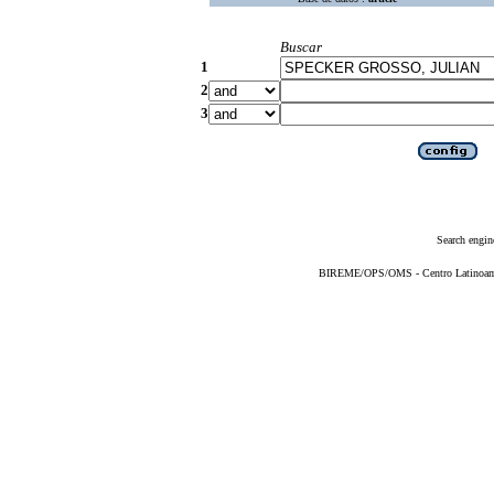
Buscar
1
2
3
Search engin
BIREME/OPS/OMS - Centro Latinoameri