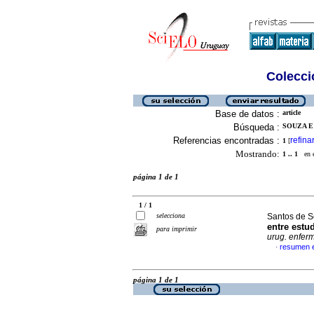
Colecció
Base de datos :
article
Búsqueda :
SOUZA E 
Referencias encontradas :
refina
1
[
Mostrando:
1 .. 1
en el
página 1 de 1
1 / 1
selecciona
Santos de S
entre est
para imprimir
urug. enferm
resumen 
·
página 1 de 1