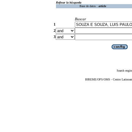
Refinar la búsqueda
Base de datos :
article
Buscar
1
2
3
Search engin
BIREME/OPS/OMS - Centro Latinoameri