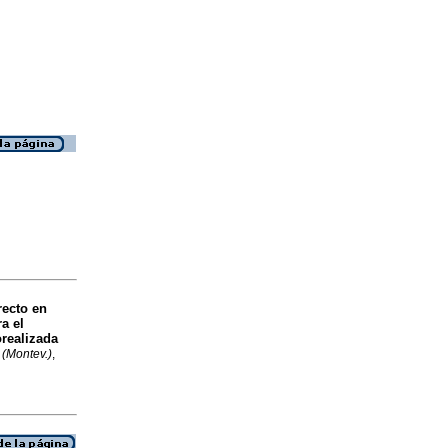
ecto en
a el
realizada
 (Montev.)
,