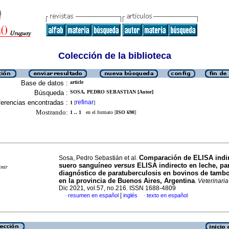
Colección de la biblioteca
Base de datos :
article
Búsqueda :
SOSA, PEDRO SEBASTIAN [Autor]
erencias encontradas :
refinar
1
[
]
Mostrando:
1 .. 1
en el formato [
ISO 690
]
Comparación de ELISA indir
Sosa, Pedro Sebastián et al.
suero sanguíneo
versus
ELISA indirecto en leche, par
imir
diagnóstico de paratuberculosis en bovinos de tambo
en la provincia de Buenos Aires, Argentina
.
Veterinaria
Dic 2021, vol.57, no.216. ISSN 1688-4809
|
resumen en español
inglés
texto en español
·
·