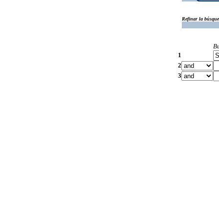
Refinar la búsqu
B
1
2
3