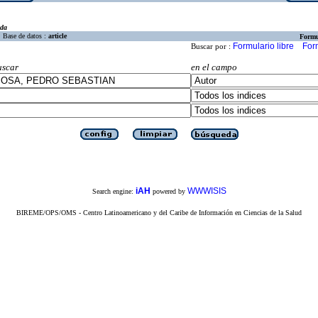
eda
Base de datos :
article
Formu
Formulario libre
For
Buscar por :
uscar
en el campo
iAH
WWWISIS
Search engine:
powered by
BIREME/OPS/OMS - Centro Latinoamericano y del Caribe de Información en Ciencias de la Salud