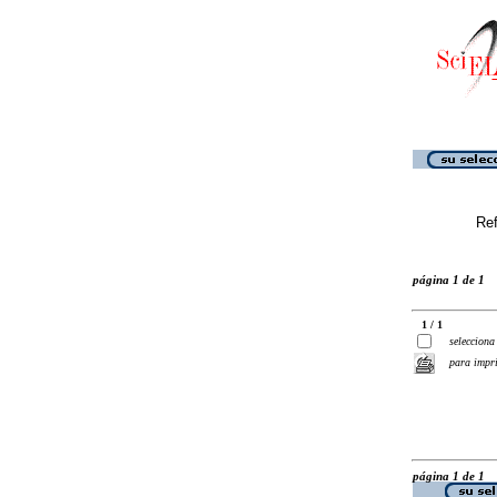
Ref
página 1 de 1
1 / 1
selecciona
para impr
página 1 de 1