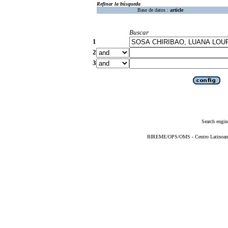
Refinar la búsqueda
Base de datos :
article
Buscar
1
2
3
Search engin
BIREME/OPS/OMS - Centro Latinoameri