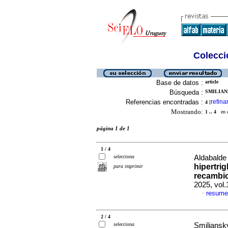
Colecció
Base de datos :
article
Búsqueda :
SMILIANS
Referencias encontradas :
refina
4
[
Mostrando:
1 .. 4
en el
página 1 de 1
1 / 4
selecciona
Aldabalde 
hipertrig
para imprimir
recambio
2025, vol
resume
·
2 / 4
selecciona
Smiliansky