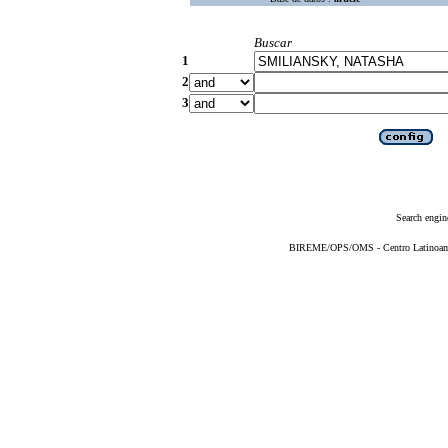
Buscar
1
2
3
Search engin
BIREME/OPS/OMS - Centro Latinoameri