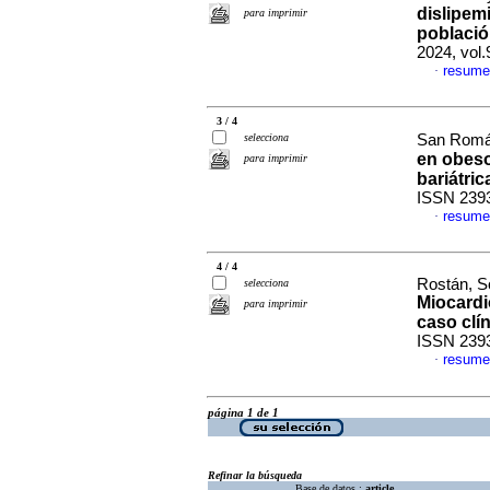
dislipem
para imprimir
poblaci
2024, vol
resume
·
3 / 4
selecciona
San Román
en obeso
para imprimir
bariátric
ISSN 239
resume
·
4 / 4
Rostán, S
selecciona
Miocardi
para imprimir
caso clí
ISSN 239
resume
·
página 1 de 1
Refinar la búsqueda
Base de datos :
article