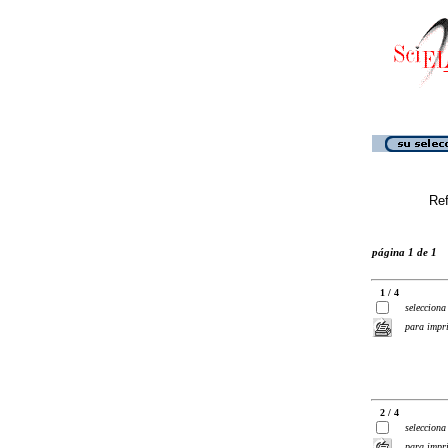
Ref
página 1 de 1
1 / 4
selecciona
para impr
2 / 4
selecciona
para impr