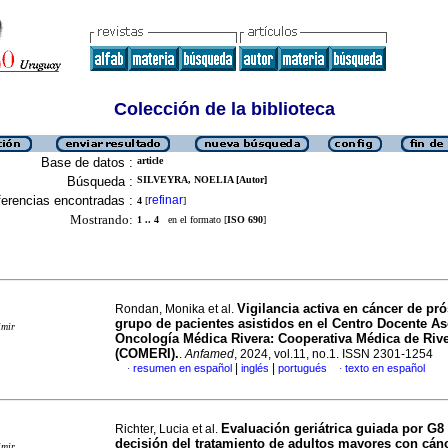
Colección de la biblioteca
Base de datos :
article
Búsqueda :
SILVEYRA, NOELIA [Autor]
erencias encontradas :
refinar
4
[
]
Mostrando:
1 .. 4
en el formato [
ISO 690
]
Vigilancia activa en cáncer de pró
Rondan, Monika et al.
grupo de pacientes asistidos en el Centro Docente A
imir
Oncología Médica Rivera: Cooperativa Médica de Riv
(COMERI).
.
Anfamed
, 2024, vol.11, no.1. ISSN 2301-1254
|
|
resumen en español
inglés
portugués
texto en español
·
·
Evaluación geriátrica guiada por G8 
Richter, Lucia et al.
decisión del tratamiento de adultos mayores con cán
imir