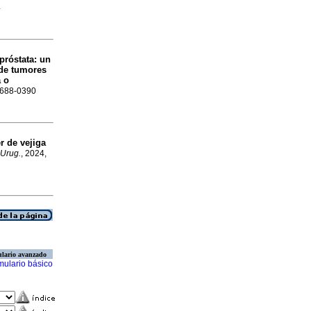
4
próstata: un
 de tumores
a o
 1688-0390
r de vejiga
 Urug.
, 2024,
lario avanzado
mulario básico