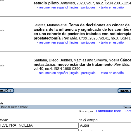
estudio piloto
.
Anfamed
, 2020, vol.7, no.2. ISSN 2301-125
|
|
resumen en español
inglés
portugués
texto en español
·
·
Toma de decisiones en cáncer de 
Jeldres, Mathias et al.
análisis de la influencia y significado de los comités
imir
en una cohorte de pacientes tratados con radioterapi
prostatectomía
.
Rev. Méd. Urug.
, 2025, vol.41, no.3. ISSN
|
|
resumen en español
inglés
portugués
texto en español
·
·
Cánce
Santana, Diego, Jeldres, Mathias and Silveyra, Noelia
metastásico: nuevo estándar de tratamiento
.
Rev. Méd.
imir
vol.40, no.4. ISSN 1688-0390
|
|
resumen en español
inglés
portugués
texto en español
·
·
eda
Base de datos :
article
Formu
Formulario libre
For
Buscar por :
uscar
en el campo