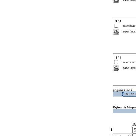
3 / 4
selecciona
para impr
4 / 4
selecciona
para impr
página 1 de 1
Refinar la búsqu
B
1