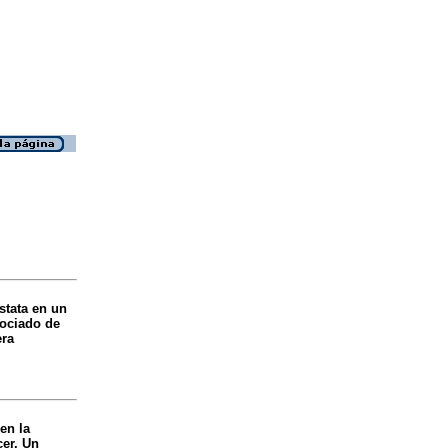
stata en un
sociado de
era
en la
cer. Un