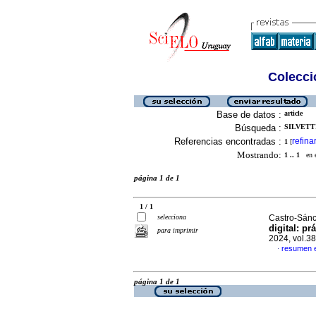
Colecció
Base de datos :
article
Búsqueda :
SILVETTI
Referencias encontradas :
refina
1
[
Mostrando:
1 .. 1
en el
página 1 de 1
1 / 1
selecciona
Castro-Sánc
digital: pr
para imprimir
2024, vol.3
resumen 
·
página 1 de 1