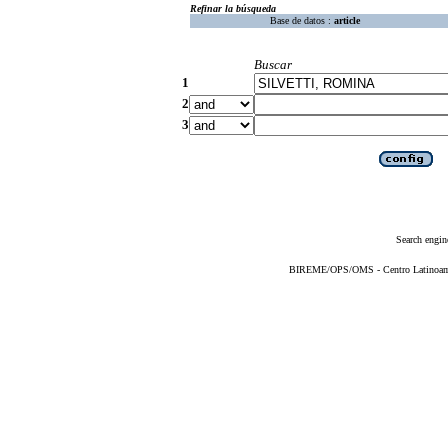
Refinar la búsqueda
Base de datos :
article
Buscar
1
2
3
Search engin
BIREME/OPS/OMS - Centro Latinoameri