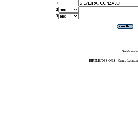
1
2
3
Search engin
BIREME/OPS/OMS - Centro Latinoameri