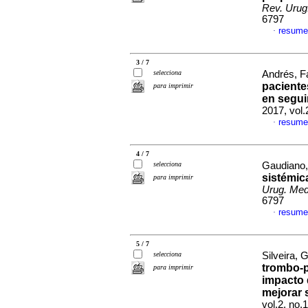
Rev. Urug.
6797
resume
·
3 / 7
selecciona
Andrés, F
pacient
para imprimir
en segui
2017, vol.
resume
·
4 / 7
selecciona
Gaudiano, 
sistémic
para imprimir
Urug. Med.
6797
resume
·
5 / 7
selecciona
Silveira, 
trombo-p
para imprimir
impacto 
mejorar 
vol.2, no.