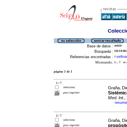
Colecció
Base de datos :
article
Búsqueda :
SILVEIRA
Referencias encontradas :
refina
7
[
Mostrando:
1 .. 7
en el
página 1 de 1
1 / 7
selecciona
Graña, Die
Sistémic
para imprimir
Med. Int.
,
resume
·
2 / 7
selecciona
Graña, Die
propósito
para imprimir