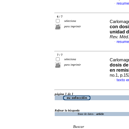
resume
·
6 / 7
selecciona
Carlomagn
con dosi
para imprimir
unidad 
Rev. Méd.
resume
·
7 / 7
selecciona
Carlomagn
dosis de
para imprimir
en remis
no.1, p.1
texto e
·
página 1 de 1
Refinar la búsqueda
Base de datos :
article
Buscar