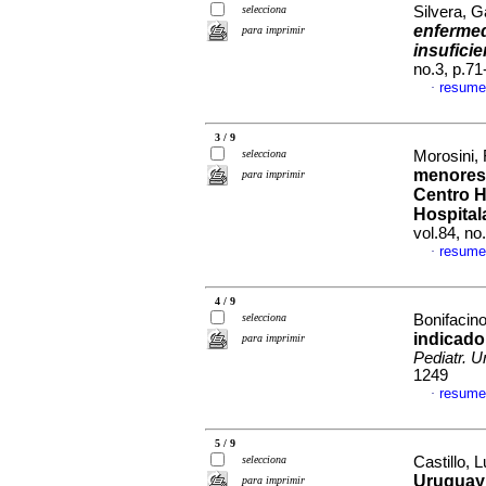
selecciona
Silvera, G
enfermed
para imprimir
insufici
no.3, p.7
resume
·
3 / 9
selecciona
Morosini, 
menores 
para imprimir
Centro H
Hospital
vol.84, n
resume
·
4 / 9
selecciona
Bonifacino
indicado
para imprimir
Pediatr. U
1249
resume
·
5 / 9
selecciona
Castillo, L
Uruguay 
para imprimir