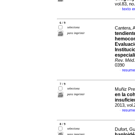
vol.83, n
texto e
·
6 / 9
selecciona
Cantera, 
tendient
para imprimir
hemocomp
Evaluaci
Instituci
especial
Rev. Méd.
0390
resume
·
7 / 9
selecciona
Muñiz Prec
en la co
para imprimir
insufici
2013, vol
resume
·
8 / 9
selecciona
Dufort, Gu
haploidé
para imprimir