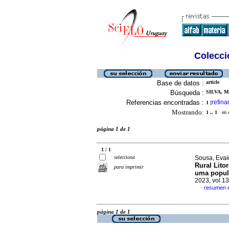
Colecció
Base de datos :
article
Búsqueda :
SILVA, M
Referencias encontradas :
refina
1
[
Mostrando:
1 .. 1
en el
página 1 de 1
1 / 1
selecciona
Sousa, Evair
Rural Lito
para imprimir
uma popula
2023, vol.1
resumen 
·
página 1 de 1