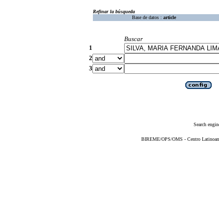
Refinar la búsqueda
Base de datos :
article
Buscar
1
2
3
Search engin
BIREME/OPS/OMS - Centro Latinoameri