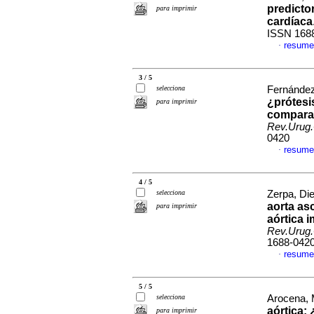
predicto
para imprimir
cardíaca
ISSN 168
resume
·
3 / 5
selecciona
Fernández
¿prótesi
para imprimir
comparat
Rev.Urug.
0420
resume
·
4 / 5
selecciona
Zerpa, Die
aorta as
para imprimir
aórtica 
Rev.Urug.
1688-042
resume
·
5 / 5
selecciona
Arocena, 
aórtica:
para imprimir