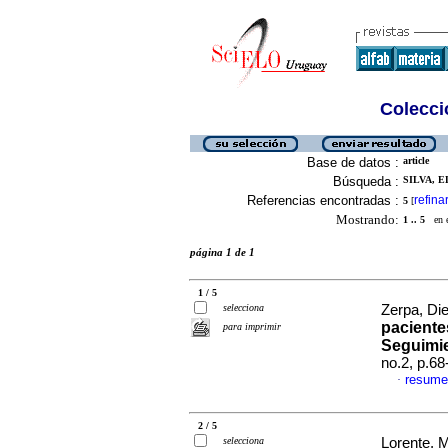
Colecció
Base de datos :
article
Búsqueda :
SILVA, E
Referencias encontradas :
refina
5
[
Mostrando:
1 .. 5
en el
página 1 de 1
1 / 5
selecciona
Zerpa, Die
paciente
para imprimir
Seguimie
no.2, p.6
resume
·
2 / 5
selecciona
Lorente, 