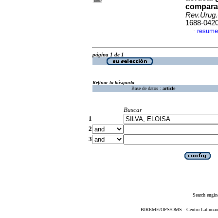
comparat
Rev.Urug.
1688-042
resume
·
página 1 de 1
Refinar la búsqueda
Base de datos :
article
Buscar
1
2
3
Search engin
BIREME/OPS/OMS - Centro Latinoameri