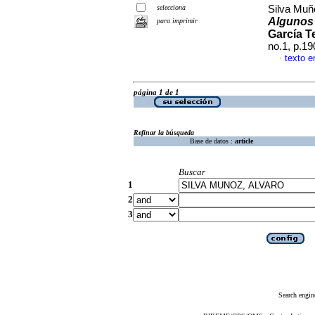
selecciona
Silva Muñ
Algunos 
para imprimir
García T
no.1, p.1
texto e
·
página 1 de 1
Refinar la búsqueda
Base de datos :
article
Buscar
1
2
3
Search engin