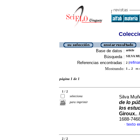
Colecció
Base de datos :
article
Búsqueda :
SILVA MU
Referencias encontradas :
refina
2
[
Mostrando:
1 .. 2
en el
página 1 de 1
1 / 2
selecciona
Silva Muñ
de lo pú
para imprimir
los estu
Giroux.
.
1688-746
texto e
·
2 / 2