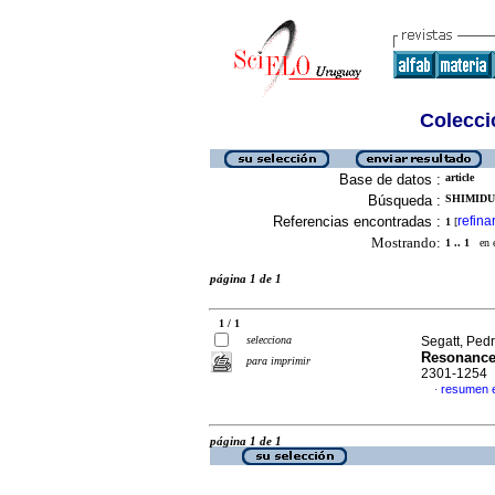
Colecció
Base de datos :
article
Búsqueda :
SHIMIDU,
Referencias encontradas :
refina
1
[
Mostrando:
1 .. 1
en el
página 1 de 1
1 / 1
selecciona
Segatt, Pedr
Resonance
para imprimir
2301-1254
resumen e
·
página 1 de 1