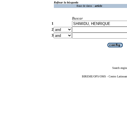
Refinar la búsqueda
Base de datos :
article
Buscar
1
2
3
Search engin
BIREME/OPS/OMS - Centro Latinoameri