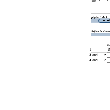
página 1 de 1
Refinar la búsqu
B
1
2
3