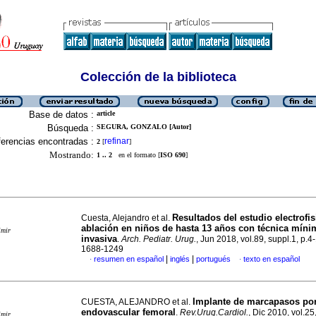
Colección de la biblioteca
Base de datos :
article
Búsqueda :
SEGURA, GONZALO [Autor]
erencias encontradas :
refinar
2
[
]
Mostrando:
1 .. 2
en el formato [
ISO 690
]
Resultados del estudio electrofis
Cuesta, Alejandro et al.
ablación en niños de hasta 13 años con técnica mín
imir
invasiva
.
Arch. Pediatr. Urug.
, Jun 2018, vol.89, suppl.1, p.4
1688-1249
|
|
resumen en español
inglés
portugués
texto en español
·
·
Implante de marcapasos por
CUESTA, ALEJANDRO et al.
endovascular femoral
.
Rev.Urug.Cardiol.
, Dic 2010, vol.25
imir