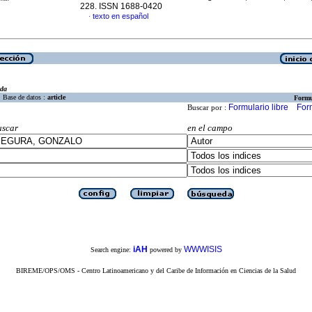
228. ISSN 1688-0420
texto en español
·
eda
Base de datos :
article
Formu
Formulario libre
For
Buscar por :
uscar
en el campo
iAH
WWWISIS
Search engine:
powered by
BIREME/OPS/OMS - Centro Latinoamericano y del Caribe de Información en Ciencias de la Salud