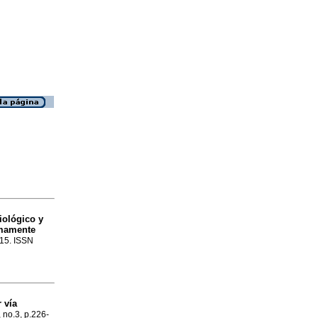
iológico y
imamente
-15. ISSN
 vía
, no.3, p.226-