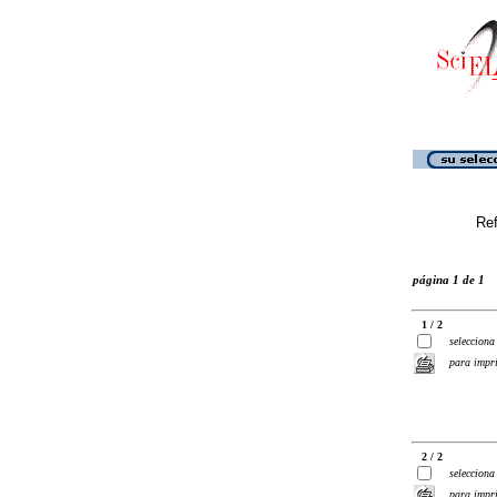
Ref
página 1 de 1
1 / 2
selecciona
para impr
2 / 2
selecciona
para impr