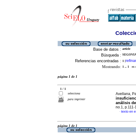
Colecció
Base de datos :
article
Búsqueda :
SEGOVIA,
Referencias encontradas :
refina
1
[
Mostrando:
1 .. 1
en el
página 1 de 1
1 / 1
selecciona
Avellana, Pat
insuficienc
para imprimir
análisis d
no.1, p.111
texto en 
·
página 1 de 1