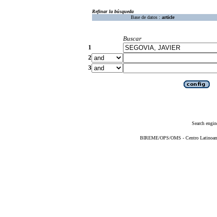
Refinar la búsqueda
Base de datos :
article
Buscar
1
2
3
Search engin
BIREME/OPS/OMS - Centro Latinoameri