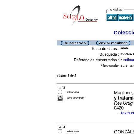
Colecció
Base de datos :
article
Búsqueda :
SCOLA, 
Referencias encontradas :
refina
2
[
Mostrando:
1 .. 2
en el
página 1 de 1
1 / 2
selecciona
Maglione, 
y tratam
para imprimir
Rev.Urug.
0420
texto e
·
2 / 2
selecciona
GONZÁLE