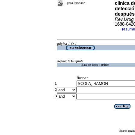
clínica 
para imprimir
detecció
después 
Rev.Urug.
1688-042
resume
·
página 1 de 1
Refinar la búsqueda
Base de datos :
article
Buscar
1
2
3
Search engin