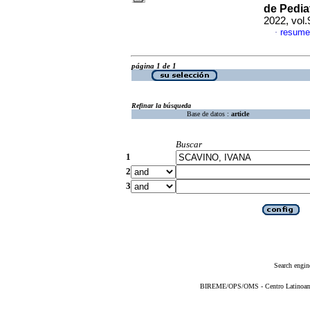
de Pedia
2022, vol
resume
·
página 1 de 1
Refinar la búsqueda
Base de datos :
article
Buscar
1
2
3
Search engin
BIREME/OPS/OMS - Centro Latinoameri