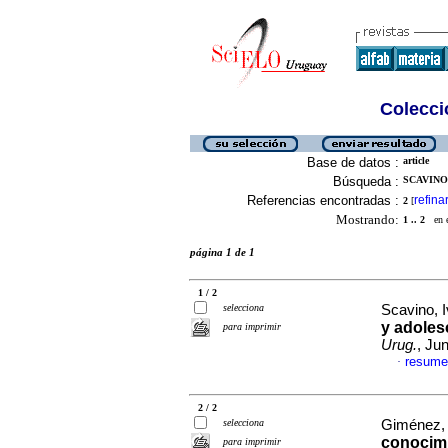
Colecció
Base de datos :
article
Búsqueda :
SCAVINO,
Referencias encontradas :
refina
2
[
Mostrando:
1 .. 2
en el
página 1 de 1
1 / 2
selecciona
Scavino, I
y adoles
para imprimir
Urug.
, Ju
resume
·
2 / 2
selecciona
Giménez, V
conocimi
para imprimir