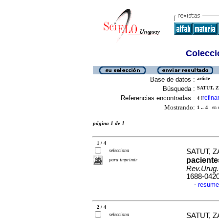
Colecció
Base de datos :
article
Búsqueda :
SATUT, Z
Referencias encontradas :
refina
4
[
Mostrando:
1 .. 4
en el
página 1 de 1
1 / 4
selecciona
SATUT, Z
paciente
para imprimir
Rev.Urug.
1688-042
resume
·
2 / 4
selecciona
SATUT, Z