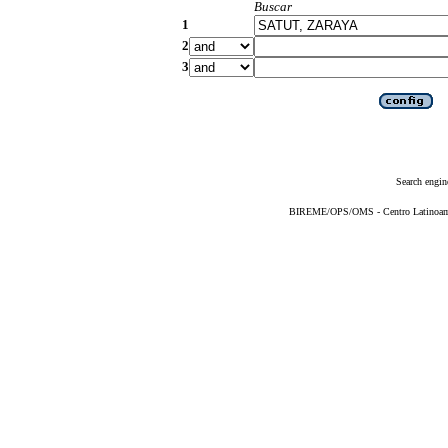
Buscar
1
2
3
Search engin
BIREME/OPS/OMS - Centro Latinoameri