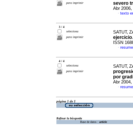
severo t
para imprimir
Abr 2006,
texto e
·
3 / 4
selecciona
SATUT, Z
ejercicio
para imprimir
ISSN 168
resume
·
4 / 4
selecciona
SATUT, Z
progresi
para imprimir
por grad
Abr 2004,
resume
·
página 1 de 1
Refinar la búsqueda
Base de datos :
article