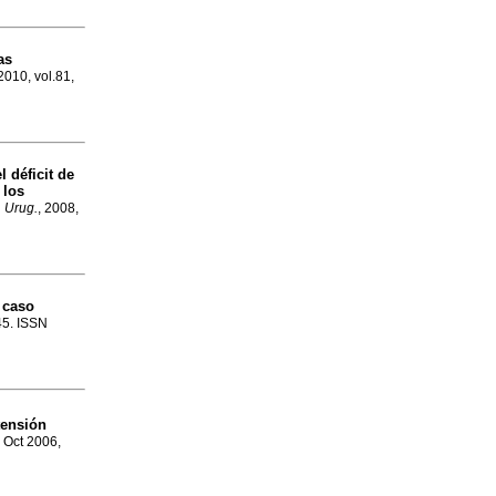
as
 2010, vol.81,
 déficit de
 los
. Urug.
, 2008,
 caso
45. ISSN
ensión
, Oct 2006,