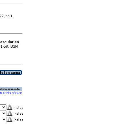
.77, no.1,
ascular en
.51-58. ISSN
lario avanzado
mulario básico