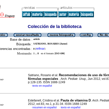
Colección de la biblioteca
Base de datos :
article
Búsqueda :
SATRIANO, ROSARIO [Autor]
erencias encontradas :
refinar
8
[
]
Mostrando:
1 .. 8
en el formato [
ISO 690
]
Recomendaciones de uso de fór
Satriano, Rosario et al.
fórmulas especiales
.
Arch. Pediatr. Urug.
, Jun 2012, vol.83
imir
p.128-135. ISSN 1688-1249
texto en español
·
Pauta de vitamina D
Estefanell, Cristina et al.
.
Arch. Pediatr
2012, vol.83, no.1, p.31-34. ISSN 1688-1249
imir
resumen en español
texto en español
·
·