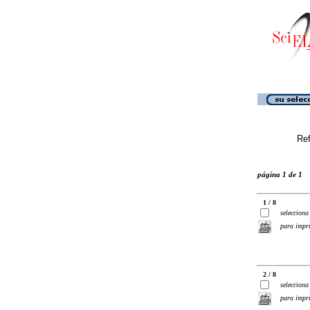
Ref
página 1 de 1
1 / 8
selecciona
para impr
2 / 8
selecciona
para impr