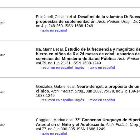
Desafíos de la vitamina D: Nuev
Estefanell, Cristina et al.
propuestas de suplementación
.
Arch. Pediatr. Urug.
, Dic
imir
no.4, p.248-250. ISSN 1688-1249
texto en español
·
Estudio de la frecuencia y magnitud del
Illa, Martha et al.
hierro en niños de 6 a 24 meses de edad, usuarios de
imir
servicios del Ministerio de Salud Pública
.
Arch. Pediatr
vol.79, no.1, p.21-31. ISSN 1688-1249
|
resumen en español
inglés
texto en español
·
·
Neuro-Behçet: a propósito de un
González, Gabriel et al.
clínico
.
Arch. Pediatr. Urug.
, Jun 2007, vol.78, no.2, p.139-1
imir
1688-1249
|
resumen en español
inglés
texto en español
·
·
er
3
Consenso Uruguayo de Hipert
Caggiani, Marina et al.
Arterial en el Niño y el Adolescente
.
Arch. Pediatr. Urug.
imir
vol.77, no.3, p.300-305. ISSN 1688-1249
texto en español
·