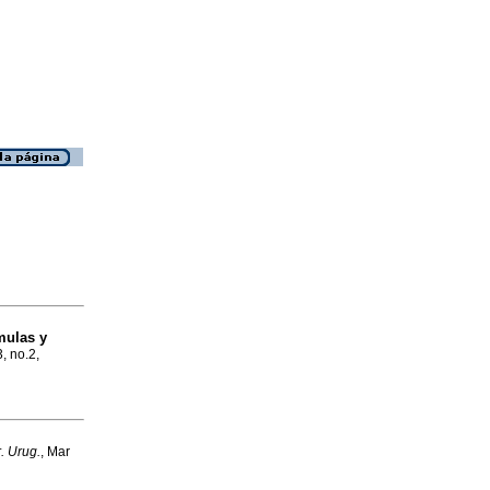
mulas y
, no.2,
. Urug.
, Mar