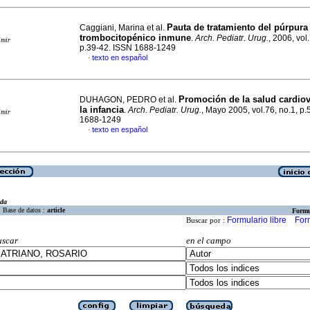
Pauta de tratamiento del púrpura
Caggiani, Marina et al.
trombocitopénico inmune
.
Arch. Pediatr. Urug.
, 2006, vol
imir
p.39-42. ISSN 1688-1249
texto en español
·
Promoción de la salud cardiov
DUHAGON, PEDRO et al.
la infancia
.
Arch. Pediatr. Urug.
, Mayo 2005, vol.76, no.1, p
imir
1688-1249
texto en español
·
eda
Base de datos :
article
Formu
Formulario libre
For
Buscar por :
uscar
en el campo