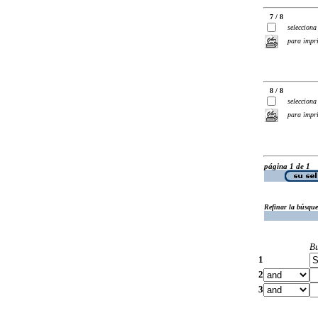
7 / 8
selecciona
para impr
8 / 8
selecciona
para impr
página 1 de 1
Refinar la búsqu
B
1
2
3