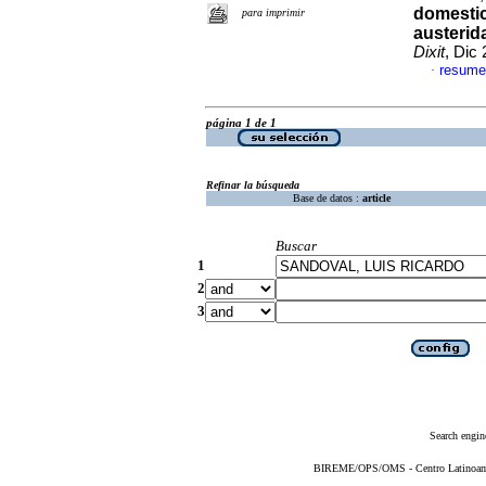
domestic
para imprimir
austerida
Dixit
, Dic
resume
·
página 1 de 1
Refinar la búsqueda
Base de datos :
article
Buscar
1
2
3
Search engin
BIREME/OPS/OMS - Centro Latinoameri