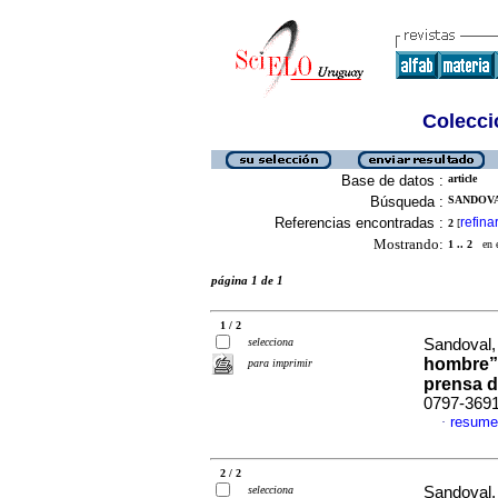
Colecció
Base de datos :
article
Búsqueda :
SANDOVA
Referencias encontradas :
refina
2
[
Mostrando:
1 .. 2
en el
página 1 de 1
1 / 2
selecciona
Sandoval,
hombre”: 
para imprimir
prensa d
0797-369
resume
·
2 / 2
selecciona
Sandoval,