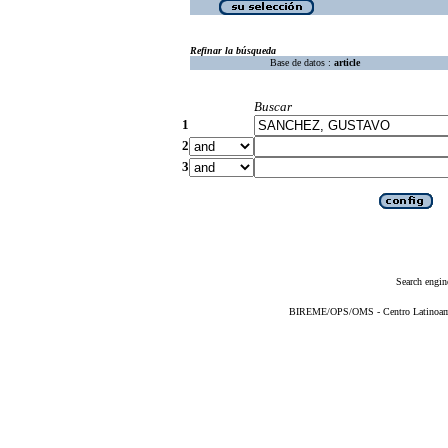
Refinar la búsqueda
Base de datos :
article
Buscar
1
2
3
Search engin
BIREME/OPS/OMS - Centro Latinoameri