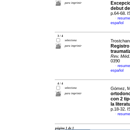
Excepcio
para imprimir
debut de
p.64-68. 
resume
·
español
3 / 4
selecciona
Trostchans
Registro
para imprimir
traumati
Rev. Méd.
0390
resume
·
español
4 / 4
selecciona
Gómez, Ma
ortodonc
para imprimir
con 2 tip
la literat
p.18-32. 
resume
·
página 1 de 1