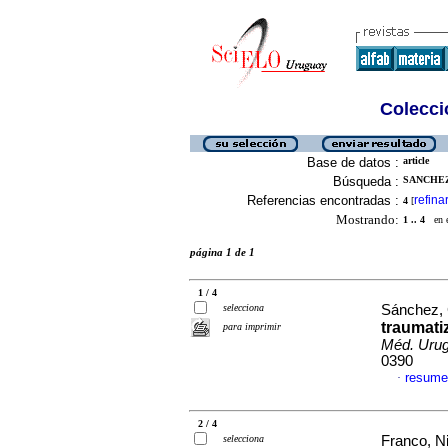
Colecció
Base de datos :
article
Búsqueda :
SANCHEZ
Referencias encontradas :
refina
4
[
Mostrando:
1 .. 4
en el
página 1 de 1
1 / 4
selecciona
Sánchez, 
traumati
para imprimir
Méd. Urug
0390
resume
·
2 / 4
selecciona
Franco, Ni