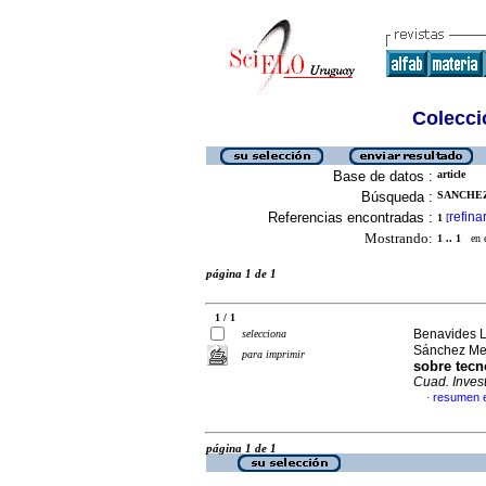
Colecció
Base de datos :
article
Búsqueda :
SANCHEZ
Referencias encontradas :
refina
1
[
Mostrando:
1 .. 1
en el
página 1 de 1
1 / 1
Benavides L
selecciona
Sánchez Me
para imprimir
sobre tecn
Cuad. Invest
resumen 
·
página 1 de 1