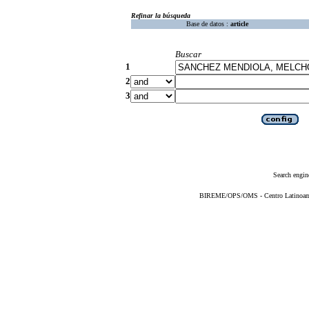
Refinar la búsqueda
Base de datos :
article
Buscar
1
2
3
Search engin
BIREME/OPS/OMS - Centro Latinoameri