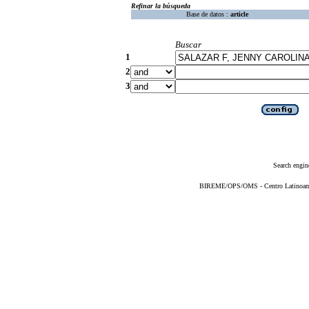
Refinar la búsqueda
Base de datos :
article
Buscar
1
2
3
Search engin
BIREME/OPS/OMS - Centro Latinoameri