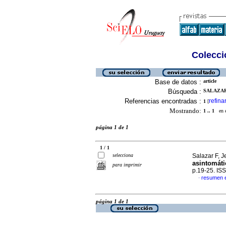
Colecció
Base de datos :
article
Búsqueda :
SALAZAR 
Referencias encontradas :
refina
1
[
Mostrando:
1 .. 1
en el
página 1 de 1
1 / 1
selecciona
Salazar F, 
asintomáti
para imprimir
p.19-25. IS
resumen 
·
página 1 de 1