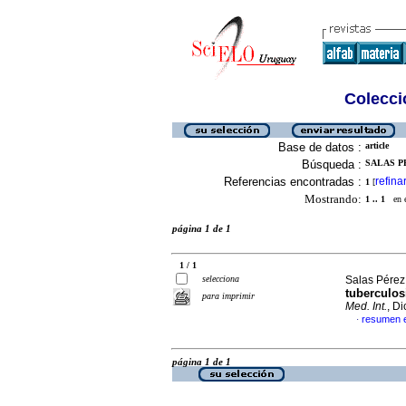
Colecció
Base de datos :
article
Búsqueda :
SALAS P
Referencias encontradas :
refina
1
[
Mostrando:
1 .. 1
en el
página 1 de 1
1 / 1
selecciona
Salas Pérez,
tuberculos
para imprimir
Med. Int.
, D
resumen 
·
página 1 de 1