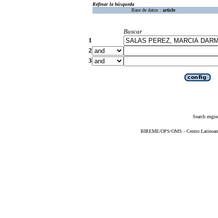
Refinar la búsqueda
Base de datos :
article
Buscar
1
2
3
Search engin
BIREME/OPS/OMS - Centro Latinoameri